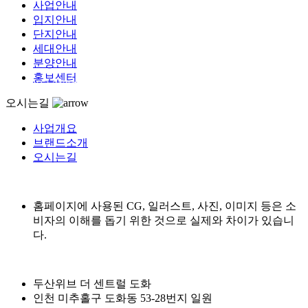
사업안내
입지안내
단지안내
세대안내
분양안내
홍보센터
일일 방문 213명
누적 방문 747,921명
|
오시는길
사업개요
브랜드소개
오시는길
홈페이지에 사용된 CG, 일러스트, 사진, 이미지 등은 소
비자의 이해를 돕기 위한 것으로 실제와 차이가 있습니
다.
두산위브 더 센트럴 도화
인천 미추홀구 도화동 53-28번지 일원