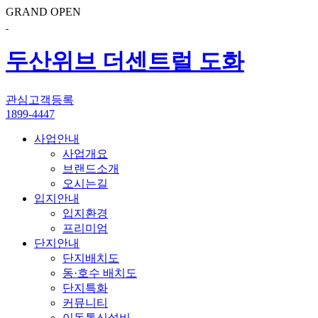
GRAND OPEN
두산위브 더센트럴 도화
관심고객등록
1899-4447
사업안내
사업개요
브랜드소개
오시는길
입지안내
입지환경
프리미엄
단지안내
단지배치도
동·호수 배치도
단지특화
커뮤니티
이동통신설비