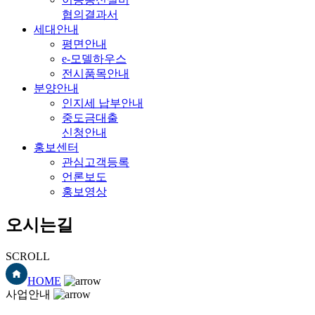
협의결과서
세대안내
평면안내
e-모델하우스
전시품목안내
분양안내
인지세 납부안내
중도금대출
신청안내
홍보센터
관심고객등록
언론보도
홍보영상
오시는길
SCROLL
HOME
사업안내